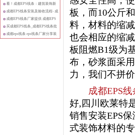
感安全性高，使
量与美观的双重保
看！成都EPS线条：建筑装饰新
板，而10公斤
宠，惊艳设计界！
成都EPS线条安装及验收流程- 成
都EPS线条
成都EPS线条厂家提供 成都EPS
料，材料的缩减
线条价格还便宜
买成都EPS线条_成都EPS线条批
发去哪里?
成都eps线条 eps线条厂家分享装
也会相应的缩减
修知识
板阻燃B1级为
布，砂浆面采用
力，我们不拼价
成都EPS线
好,四川欧莱特
销售安装EPS保
式装饰材料的专