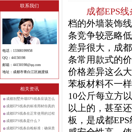
联系我们
成都EPS线
档的外墙装饰线
条竞争较恶略低
差异很大，成都
电话：13308199958
条常用款式的价
QQ：44150198
邮箱：44150198@qq.com
价格差异这么大
地址：成都市青白江区姚渡镇
苯板材料不一样
相关资讯
10公斤每立方
成都别墅外墙EPS线条应该怎么
以上的，甚至还
做?
成都EPS线条的标准用材你真的
了解吗?
成都EPS线条在正常使用的过程
板，是成都EP
中应该如何养护?
成都EPS线条是什么？
成都EPS线条自检标准：确保质